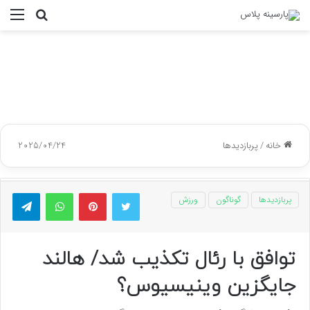
جستجو
منو
برای
خانه
/
پربازدیدها
2025/04/24
توییتر
پینتریست
واتس آپ
تلگر
پربازدیدها
گوناگون
ورزش
توافق با رئال تکذیب شد/ هالند
جایگزین وینیسیوس؟