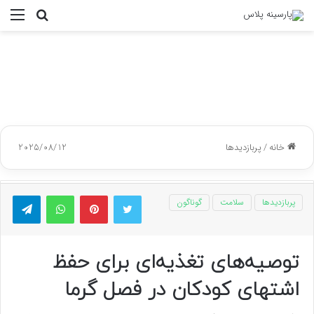
جستجو
منو
برای
خانه
/
پربازدیدها
2025/08/12
توییتر
پینتریست
واتس آپ
تلگر
پربازدیدها
سلامت
گوناگون
توصیه‌های تغذیه‌ای برای حفظ
اشتهای کودکان در فصل گرما