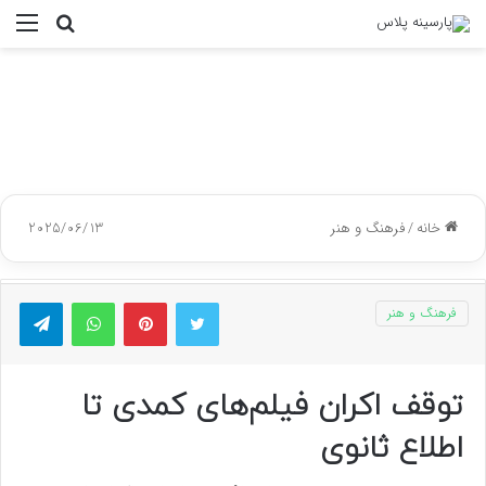
جستجو
منو
برای
خانه
/
فرهنگ و هنر
2025/06/13
توییتر
پینتریست
واتس آپ
تلگر
فرهنگ و هنر
توقف اکران فیلم‌های کمدی تا
اطلاع ثانوی