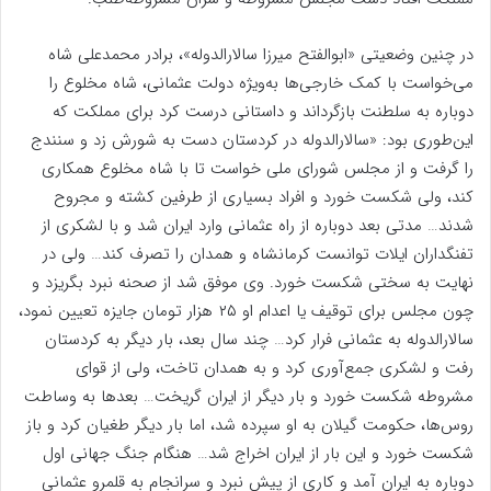
در چنین وضعیتی «ابوالفتح‌ میرزا سالارالدوله»، برادر محمدعلی شاه
می‌خواست با کمک خارجی‌ها به‌ویژه دولت عثمانی، شاه مخلوع را
دوباره به سلطنت بازگرداند و داستانی درست کرد برای مملکت که
این‌طوری بود: «سالارالدوله در کردستان دست به شورش زد و سنندج
را گرفت و از مجلس شورای ملی خواست تا با شاه مخلوع همکاری
کند، ولی شکست خورد و افراد بسیاری از طرفین کشته و مجروح
شدند… مدتی بعد دوباره از راه عثمانی وارد ایران شد و با لشکری از
تفنگداران ایلات توانست کرمانشاه و همدان را تصرف کند… ولی در
نهایت به سختی شکست خورد. وی موفق شد از صحنه نبرد بگریزد و
چون مجلس برای توقیف یا اعدام او ۲۵ هزار تومان جایزه تعیین نمود،
سالارالدوله به عثمانی فرار کرد… چند سال بعد، بار دیگر به کردستان
رفت و لشکری جمع‌آوری کرد و به همدان تاخت، ولی از قوای
مشروطه شکست خورد و بار دیگر از ایران گریخت… بعدها به وساطت
روس‌ها، حکومت گیلان به او سپرده شد، اما بار دیگر طغیان کرد و باز
شکست خورد و این بار از ایران اخراج شد… هنگام جنگ جهانی اول
دوباره به ایران آمد و کاری از پیش نبرد و سرانجام به قلمرو عثمانی