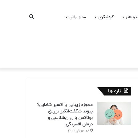
جستجو
 و هنر
گردشگری
مد و لباس
برای
تازه ها
معجزه زیبایی یا اکسیر شادابی؟
پیوند شگفت‌انگیز تزریق
بوتاکس با روان‌شناسی و
درمان افسردگی
18 جولای 2026