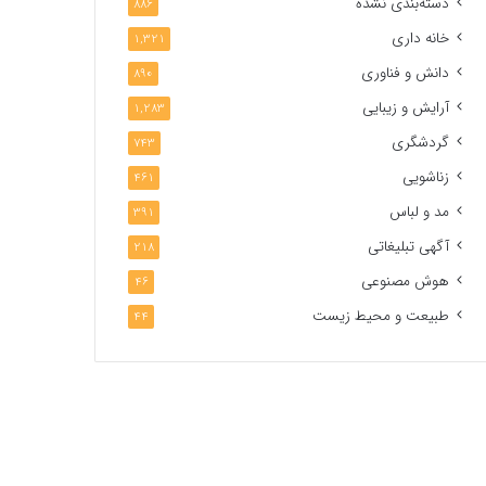
دسته‌بندی نشده
886
خانه داری
1,321
دانش و فناوری
890
آرایش و زیبایی
1,283
گردشگری
743
زناشویی
461
مد و لباس
391
آگهی تبلیغاتی
218
هوش مصنوعی
46
طبیعت و محیط زیست
44