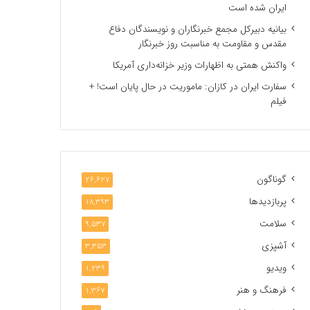
ایران شده است
بیانیه دبیرکل مجمع خبرنگاران و نویسندگان دفاع
مقدس و مقاومت به مناسبت روز خبرنگار
واکنش همتی به اظهارات وزیر خزانه‌داری آمریکا
سفارت ایران در کازان: ماموریت در حال پایان است! +
فیلم
گوناگون
26,627
پربازدیدها
18,393
سلامت
9,537
آشپزی
3,353
ویدیو
1,239
فرهنگ و هنر
1,367