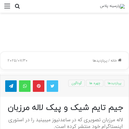
جستجو
منو
برای
خانه
/
پربازدیدها
2025/07/30
توییتر
پینتریست
واتس آپ
تلگر
پربازدیدها
چهره ها
گوناگون
جیم تایم شیک و پیک لاله مرزبان
لاله مرزبان تصویری که در ساعدنیوز میبینید را در استوری
اینستاگرام خود منتشر کرده است.