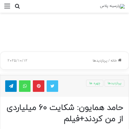
جستجو
منو
برای
خانه
/
پربازدیدها
2025/10/12
توییتر
پینتریست
واتس آپ
تلگر
پربازدیدها
چهره ها
حامد همایون: شکایت ۶۰ میلیاردی
از من کردند+فیلم