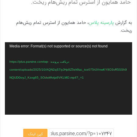
حامد همایون از استرس تمام ریش‌هام ریخت.
به گزارش
پارسینه پلاس
، حامد همایون از استرس تمام ریش‌هام
ریخت.
نمایشگر
Media error: Format(s) not supported or source(s) not found
ویدیو
دریافت پرونده: https://plus.parsine.com/wp-
content/uploads/2025/10/AQN2qS7iyJHp8Z5elr9ac_tce075rUVnwKY8O3vR5SSh9
NQUDGoyJ_Kzog65_SOdwWvtja6VKLMO.mp4?_=1
کپی لینک