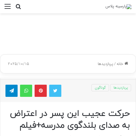
جستجو
منو
برای
خانه
/
پربازدیدها
2025/10/15
توییتر
پینتریست
واتس آپ
تلگر
پربازدیدها
گوناگون
حرکت عجیب این پسر در اعتراض
به صدای بلندگوی مدرسه+فیلم