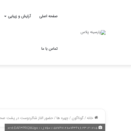
صفحه اصلی
آرایش و زیبایی
تماس با ما
خانه
/
گوناگون
/
چهره ها
/
حضور الناز شاکردوست در پشت صحنه ف
xr:d:DAF3PRQMJg8:11,j:7501157767128076367,t:23121715