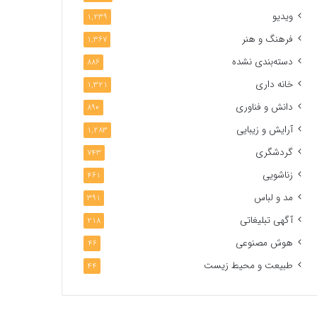
ویدیو
1,239
فرهنگ و هنر
1,367
دسته‌بندی نشده
886
خانه داری
1,321
دانش و فناوری
890
آرایش و زیبایی
1,283
گردشگری
743
زناشویی
461
مد و لباس
391
آگهی تبلیغاتی
218
هوش مصنوعی
46
طبیعت و محیط زیست
44