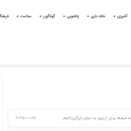
آشپزی
خانه داری
زناشویی
گوناگون
سلامت
فرهنگ
یلم‌ها پیش از ورود به دنیای بازیگری+فیلم
2025/01/25