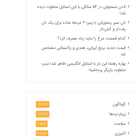
لادن مستوفی در ۵۴ سالگی با این استایل متفاوت دیده
شد!
نان سیر رستورانی با پنیر؛ ۶ مرحله ساده برای یک نان
پف‌دار و کش‌دار
کدام قسمت مرغ را نباید زیاد مصرف کرد؟
قیمت جدید برنج ایرانی، هندی و پاکستانی مشخص
شد
بهاره رهنما این بار با استایل انگلیسی ظاهر شد؛ تیپ
متفاوت بازیگر پرحاشیه!
گوناگون
26,627
پربازدیدها
18,393
سلامت
9,537
آشپزی
3,353