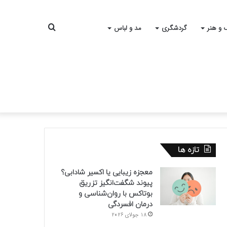
جستجو
 و هنر
گردشگری
مد و لباس
برای
تازه ها
معجزه زیبایی یا اکسیر شادابی؟
پیوند شگفت‌انگیز تزریق
بوتاکس با روان‌شناسی و
درمان افسردگی
18 جولای 2026