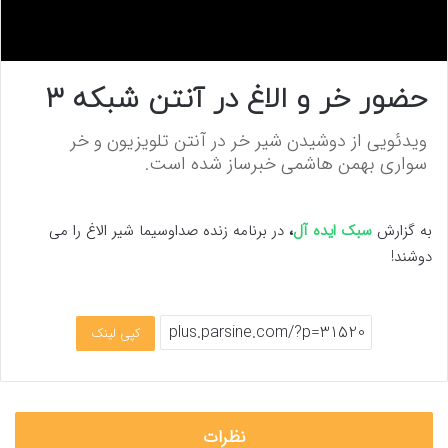
0
s
حضور خر و الاغ در آنتن شبکه ۳
e
c
o
ویدئویی از دوشیدن شیر خر در آنتن تلویزیون و خر
n
سواری بهمن هاشمی خبرساز شده است.
d
s
o
f
0
به گزارش
سبک ایده آل
،
در برنامه زنده صداوسیما شیر الاغ را می
s
دوشند!
e
c
o
n
d
کپی لینک
s
نظرات