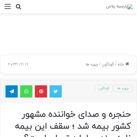
جستجو
منو
برای
خانه
/
گوناگون
/
چهره ها
2023/12/19
توییتر
پینتریست
واتس آپ
تلگر
چهره ها
گوناگون
حنجره و صدای خواننده مشهور
کشور بیمه شد ؛ سقف این بیمه