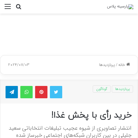
جستجو
منو
برای
خانه
/
پربازدیدها
2024/07/03
توییتر
پینتریست
واتس آپ
تلگر
پربازدیدها
گوناگون
خرید رأی با پخش غذا!
انتشار تصاویری از شیوه عجیب تبلیغات انتخاباتی سعید
جلیلی در بین کاربران شبکه‌های اجتماعی خبرساز شده