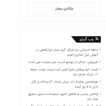
بارگذاری بیشتر
وب گردی
لحظه احساسی دو بازیگر؛ گریه سحر دولتشاهی در
آغوش غزل شاکری+فیلم
ظریفیان: مذاکره از موضع قدرت، ابزار صیانت ملی است
قیمت خودروهای سایپا تغییر کرد؛ لیست قیمت جمعه
۱۶ مرداد منتشر شد
هواشناسی هشدار داد: وزش تندباد، گردوخاک و رگبار
باران تا ۵ روز آینده
واکنش ترامپ به افشای کمبود تسلیحات؛ دستور تحقیق
صادر شد