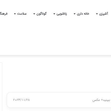
آشپزی
خانه داری
زناشویی
گوناگون
سلامت
فرهنگ
ا ببینید+ عکس
2023/11/28