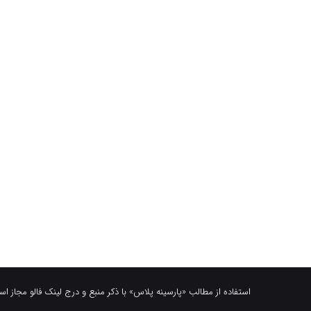
استفاده از مطالب «پارسینه پلاس» با ذکر منبع و درج لینک فالو مجاز ا