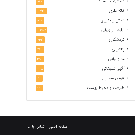
دسته‌بندی نشده
886
خانه داری
1,321
دانش و فناوری
890
آرایش و زیبایی
1,283
گردشگری
743
زناشویی
461
مد و لباس
391
آگهی تبلیغاتی
218
هوش مصنوعی
46
طبیعت و محیط زیست
44
صفحه اصلی
تماس با ما