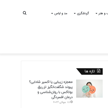
جستجو
 و هنر
گردشگری
مد و لباس
برای
تازه ها
معجزه زیبایی یا اکسیر شادابی؟
پیوند شگفت‌انگیز تزریق
بوتاکس با روان‌شناسی و
درمان افسردگی
18 جولای 2026