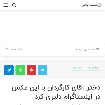
جستجو
منو
برای
خانه
/
پربازدیدها
2025/01/07
توییتر
پینتریست
واتس آپ
تلگر
پربازدیدها
چهره ها
دختر آقایِ کارگردان با این عکس
در اینستاگرام دلبری کرد