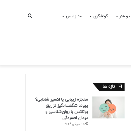
جستجو
 و هنر
گردشگری
مد و لباس
برای
تازه ها
معجزه زیبایی یا اکسیر شادابی؟
پیوند شگفت‌انگیز تزریق
بوتاکس با روان‌شناسی و
درمان افسردگی
18 جولای 2026