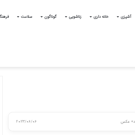
آشپزی
خانه داری
زناشویی
گوناگون
سلامت
فرهنگ
اد+ عکس
2023/06/06