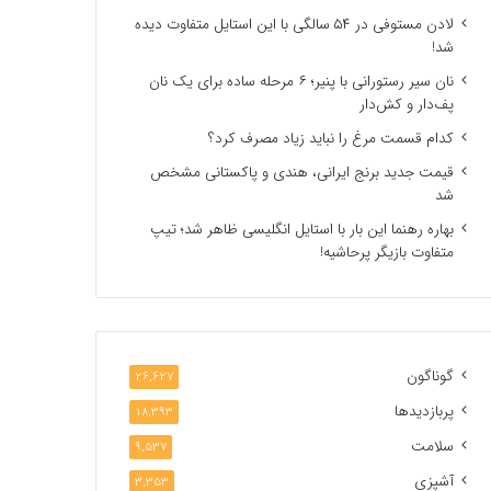
لادن مستوفی در ۵۴ سالگی با این استایل متفاوت دیده
شد!
نان سیر رستورانی با پنیر؛ ۶ مرحله ساده برای یک نان
پف‌دار و کش‌دار
کدام قسمت مرغ را نباید زیاد مصرف کرد؟
قیمت جدید برنج ایرانی، هندی و پاکستانی مشخص
شد
بهاره رهنما این بار با استایل انگلیسی ظاهر شد؛ تیپ
متفاوت بازیگر پرحاشیه!
گوناگون
26,627
پربازدیدها
18,393
سلامت
9,537
آشپزی
3,353