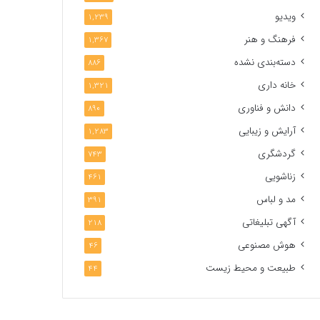
ویدیو
1,239
فرهنگ و هنر
1,367
دسته‌بندی نشده
886
خانه داری
1,321
دانش و فناوری
890
آرایش و زیبایی
1,283
گردشگری
743
زناشویی
461
مد و لباس
391
آگهی تبلیغاتی
218
هوش مصنوعی
46
طبیعت و محیط زیست
44