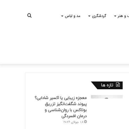
جستجو
 و هنر
گردشگری
مد و لباس
برای
تازه ها
معجزه زیبایی یا اکسیر شادابی؟
پیوند شگفت‌انگیز تزریق
بوتاکس با روان‌شناسی و
درمان افسردگی
18 جولای 2026