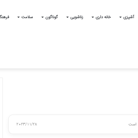
آشپزی
خانه داری
زناشویی
گوناگون
سلامت
فرهنگ
 است
2023/11/28