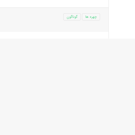
چهره ها
گوناگون
دختر شهرام شب‌پر
تصویری از شهرام شب پره در کنار دخت
به گزارش
پارسینه پلاس
، عکسی بسیار جالب از دختر ش
دهد شباهت زیادی به پدرش دارد.