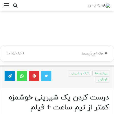
جستجو
منو
برای
خانه
/
پربازدیدها
2025/08/06
توییتر
پینتریست
واتس آپ
تلگر
پربازدیدها
کیک و شیرینی
گوناگون
درست کردن یک شیرینی خوشمزه
کمتر از نیم ساعت + فیلم