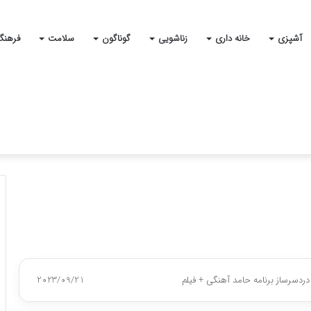
آشپزی
خانه داری
زناشویی
گوناگون
سلامت
فرهنگ
دسرساز برنامه حامد آهنگی + فیلم
2023/09/21