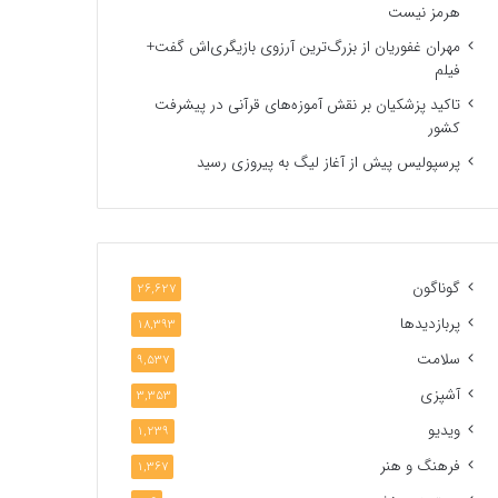
هرمز نیست
مهران غفوریان از بزرگ‌ترین آرزوی بازیگری‌اش گفت+
فیلم
تاکید پزشکیان بر نقش آموزه‌های قرآنی در پیشرفت
کشور
پرسپولیس پیش از آغاز لیگ به پیروزی رسید
گوناگون
26,627
پربازدیدها
18,393
سلامت
9,537
آشپزی
3,353
ویدیو
1,239
فرهنگ و هنر
1,367