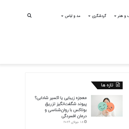
جستجو
 و هنر
گردشگری
مد و لباس
برای
تازه ها
معجزه زیبایی یا اکسیر شادابی؟
پیوند شگفت‌انگیز تزریق
بوتاکس با روان‌شناسی و
درمان افسردگی
18 جولای 2026