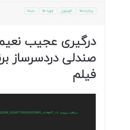
پربازدیدها
تلویزیون
چهره ها
سینما
درگیری عجیب نعیمه
صندلی دردسرساز برن
فیلم
نمایشگر
ویدیو
دریافت پرونده: https://plus.parsine.com/wp-content/uploads/2023/09/379827367_1047301673112289_813477153431025681_n.mp4?_=1