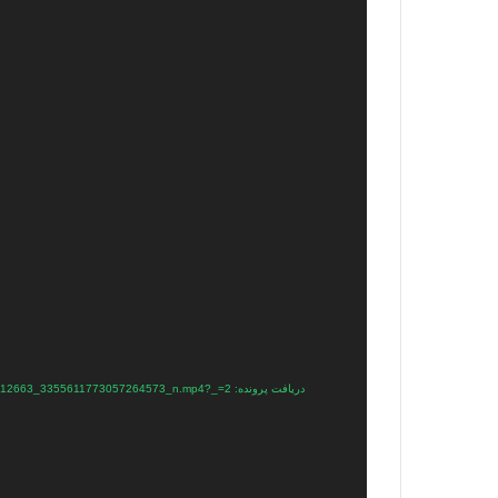
نمایشگر
ویدیو
دریافت پرونده: https://plus.parsine.com/wp-content/uploads/2023/09/380754895_1228818688512663_3355611773057264573_n.mp4?_=2