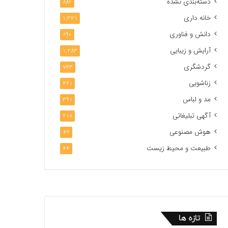
دسته‌بندی نشده
886
خانه داری
1,321
دانش و فناوری
890
آرایش و زیبایی
1,283
گردشگری
743
زناشویی
461
مد و لباس
391
آگهی تبلیغاتی
218
هوش مصنوعی
46
طبیعت و محیط زیست
44