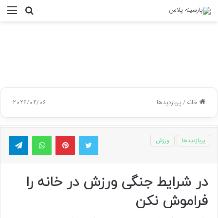
جستجو
منو
برای
خانه
/
پربازدیدها
2026/04/06
توییتر
پینتریست
واتس آپ
تلگر
پربازدیدها
ورزش
در شرایط جنگی ورزش در خانه را
فراموش نکن