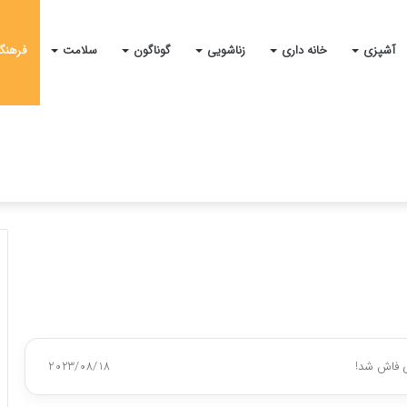
آشپزی
خانه داری
زناشویی
گوناگون
سلامت
فرهنگ
بی فاش شد!
2023/08/18