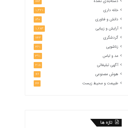
دسته‌بندی نشده
886
خانه داری
1,321
دانش و فناوری
890
آرایش و زیبایی
1,283
گردشگری
743
زناشویی
461
مد و لباس
391
آگهی تبلیغاتی
218
هوش مصنوعی
46
طبیعت و محیط زیست
44