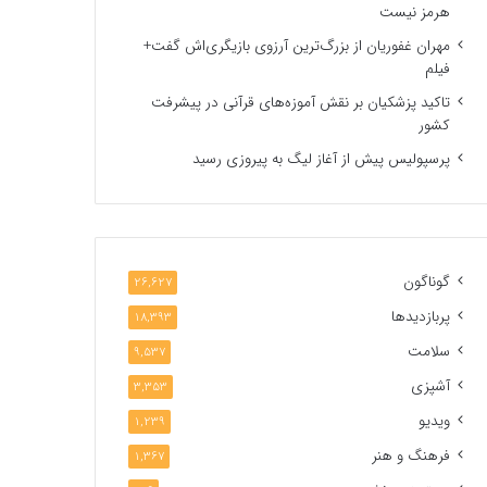
هرمز نیست
مهران غفوریان از بزرگ‌ترین آرزوی بازیگری‌اش گفت+
فیلم
تاکید پزشکیان بر نقش آموزه‌های قرآنی در پیشرفت
کشور
پرسپولیس پیش از آغاز لیگ به پیروزی رسید
گوناگون
26,627
پربازدیدها
18,393
سلامت
9,537
آشپزی
3,353
ویدیو
1,239
فرهنگ و هنر
1,367