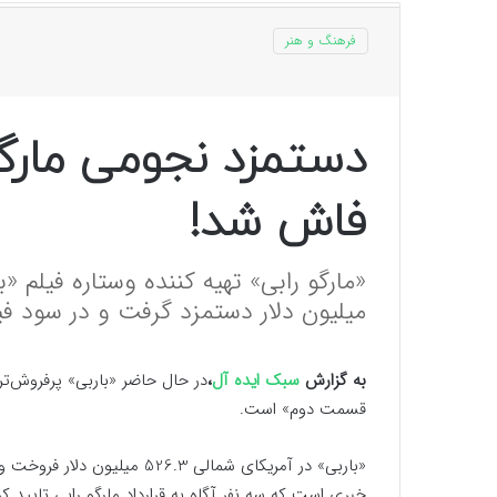
فرهنگ و هنر
دستمزد نجومی مارگو 
فاش شد!
«مارگو رابی» تهیه کننده وستاره فیلم «ب
میلیون دلار دستمزد گرفت و در سود 
به گزارش
سبک ایده آل
،
در حال حاضر «باربی» پرفروش‌تری
قسمت دوم» است.
خبری است که سه نفر آگاه به قرارداد مارگو رابی تایید کر