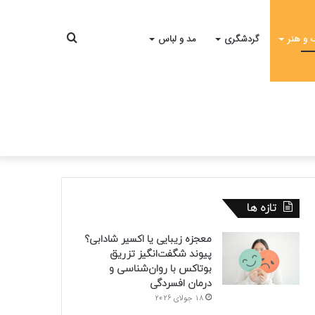
جستجو
 و هنر
گردشگری
مد و لباس
برای
تازه ها
معجزه زیبایی یا اکسیر شادابی؟
پیوند شگفت‌انگیز تزریق
بوتاکس با روان‌شناسی و
درمان افسردگی
18 جولای 2026