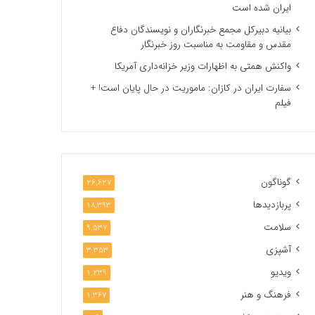
ایران شده است
بیانیه دبیرکل مجمع خبرنگاران و نویسندگان دفاع
مقدس و مقاومت به مناسبت روز خبرنگار
واکنش همتی به اظهارات وزیر خزانه‌داری آمریکا
سفارت ایران در کازان: ماموریت در حال پایان است! +
فیلم
گوناگون
26,627
پربازدیدها
18,393
سلامت
9,537
آشپزی
3,353
ویدیو
1,239
فرهنگ و هنر
1,367