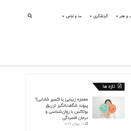
جستجو
 و هنر
گردشگری
مد و لباس
برای
تازه ها
معجزه زیبایی یا اکسیر شادابی؟
پیوند شگفت‌انگیز تزریق
بوتاکس با روان‌شناسی و
درمان افسردگی
18 جولای 2026