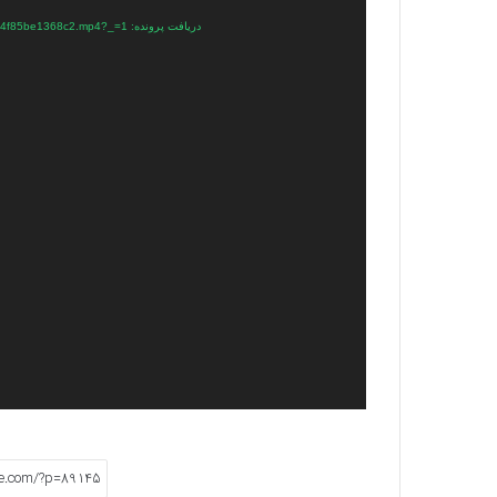
دریافت پرونده: https://plus.parsine.com/wp-content/uploads/2025/05/d1c2e2ec-4a68-49db-bcfa-4f85be1368c2.mp4?_=1