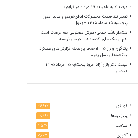
عرضه اولیه «احیا۱» ۱۹ مرداد در فرابورس
تغییر تند قیمت محصولات ایران‌خودرو و سایپا امروز
پنجشنبه ۱۵ مرداد ۱۴۰۵ +جدول
هشدار بانک جهانی؛ هوش مصنوعی هم فرصت است،
هم ریسک برای اقتصادهای درحال توسعه
پنتاگون و راز F-35؛ حذف بی‌سابقه گزارش‌های عملکرد
جنگنده‌های نسل پنجم
قیمت دلار بازار آزاد امروز پنجشنبه ۱۵ مرداد ۱۴۰۵
+جدول
گوناگون
26,627
پربازدیدها
18,393
سلامت
9,537
آشپزی
3,353