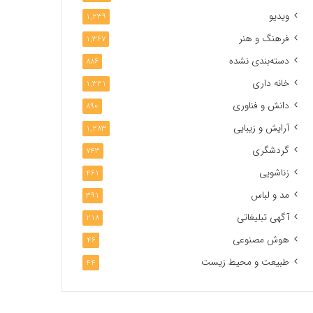
ویدیو
1,239
فرهنگ و هنر
1,367
دسته‌بندی نشده
886
خانه داری
1,321
دانش و فناوری
890
آرایش و زیبایی
1,283
گردشگری
743
زناشویی
461
مد و لباس
391
آگهی تبلیغاتی
218
هوش مصنوعی
46
طبیعت و محیط زیست
44