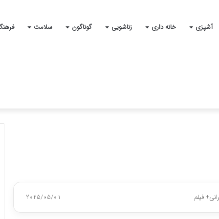
آشپزی
خانه داری
زناشویی
گوناگون
سلامت
فرهنگ
انی+ فیلم
2025/05/01