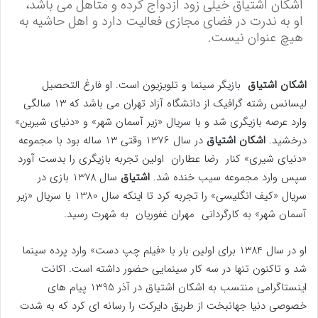
اشکان اشتیاق خیلی زود ازدواج کرده و متاهل می باشد،
او به ندرت در فضای مجازی فعالیت دارد و اهل حاشیه به
هیچ عنوان نیست.
اشکان اشتیاق
بازیگر سینما و تلویزیون است. او فارغ التحصیل
لیسانس رشته گرافیک از دانشگاه آزاد تهران می باشد که 13 سالگی
وارد عرصه بازیگری شد و با سریال «زیر آسمان شهر» و «دنیای شیرین»
درخشید.
اشکان اشتیاق
در سال 1376 وقتی 13 ساله بود با مجموعه
«دنیای شیری» کنار رضا عطاران اولین تجربه بازیگری را بدست آورد
سپس وارد مجموعه سیب خنده شد.
اشتیاق
سال 1378 بازی در
سریال «کیف انگلیسی» را تجربه کرد تا اینکه سال 1380 با سریال «زیر
آسمان شهر» به کارگردانی مهران غفوریان به شهرت رسید.
او در سال 1384 برای اولین بار با «فیلم چپ دست» وارد پرده سینما
شد و تاکنون تنها در سه کار سینمایی حضور داشته است. اکانت
اینستاگرامی منتسب به اشکان اشتیاق در آذر 1395 پیام های
خصوصی دنیا جهانبخت از طریق دایرکت را رسانه ای کرد که به شدت