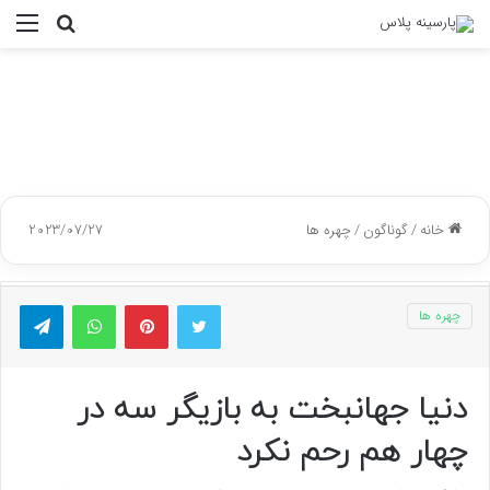
جستجو
منو
برای
خانه
/
گوناگون
/
چهره ها
2023/07/27
توییتر
پینتریست
واتس آپ
تلگر
چهره ها
دنیا جهانبخت به بازیگر سه در
چهار هم رحم نکرد