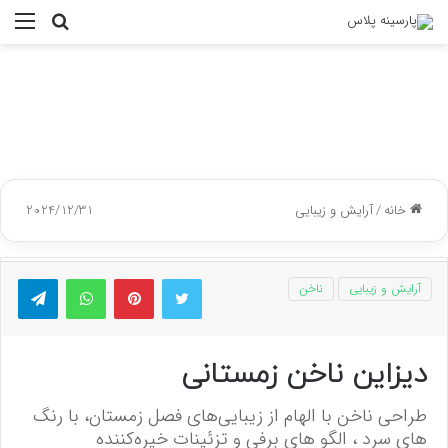
جستجو
منو
برای
خانه
/
آرایش و زیبایی
2024/12/31
توییتر
پینتریست
واتس آپ
تلگر
آرایش و زیبایی
ناخن
دیزاین ناخن زمستانی
طراحی ناخن با الهام از زیبایی‌های فصل زمستان، با رنگ‌
های سرد ، الگو های برفی و تزئینات خیره‌کننده