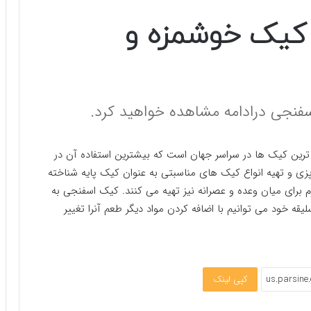
0
s
e
کیک خوشمزه و
c
o
n
d
s
o
f
نجی درادامه مشاهده خواهید کرد.
0
s
e
c
رین کیک ها در سراسر جهان است که بیشترین استفاده آن در
o
n
ی و تهیه انواع کیک های مناسبتی به عنوان کیک پایه شناخته
d
s
 برای میان وعده و عصرانه نیز تهیه می کنند. کیک اسفنجی به
V
ه خود می توانیم با اضافه کردن مواد دیگر طعم آنرا تغییر
o
l
u
m
e
9
0
کپی لینک
%