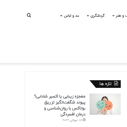
جستجو
 و هنر
گردشگری
مد و لباس
برای
تازه ها
معجزه زیبایی یا اکسیر شادابی؟
پیوند شگفت‌انگیز تزریق
بوتاکس با روان‌شناسی و
درمان افسردگی
18 جولای 2026