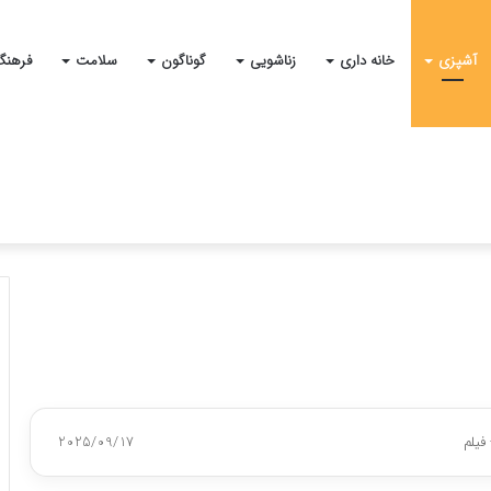
آشپزی
خانه داری
زناشویی
گوناگون
سلامت
فرهنگ
فیلم
2025/09/17