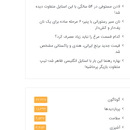
لادن مستوفی در ۵۴ سالگی با این استایل متفاوت دیده
شد!
نان سیر رستورانی با پنیر؛ ۶ مرحله ساده برای یک نان
پف‌دار و کش‌دار
کدام قسمت مرغ را نباید زیاد مصرف کرد؟
قیمت جدید برنج ایرانی، هندی و پاکستانی مشخص
شد
بهاره رهنما این بار با استایل انگلیسی ظاهر شد؛ تیپ
متفاوت بازیگر پرحاشیه!
گوناگون
26,627
پربازدیدها
18,393
سلامت
9,537
آشپزی
3,353