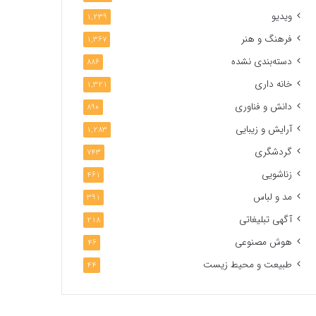
ویدیو
1,239
فرهنگ و هنر
1,367
دسته‌بندی نشده
886
خانه داری
1,321
دانش و فناوری
890
آرایش و زیبایی
1,283
گردشگری
743
زناشویی
461
مد و لباس
391
آگهی تبلیغاتی
218
هوش مصنوعی
46
طبیعت و محیط زیست
44