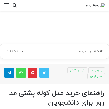
جستجو
منو
برای
خانه
/
پربازدیدها
2025/07/07
توییتر
پینتریست
واتس آپ
تلگر
پربازدیدها
کیف و کفش
مد و لباس
راهنمای خرید مدل کوله پشتی مد
روز برای دانشجویان