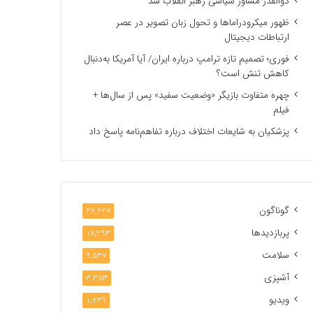
ذوالقدر مشاور سیاسی رهبر انقلاب شد
ظهور میکرودراماها و تحول زبان تصویر در عصر
ارتباطات دیجیتال
فوری؛ تصمیم تازه ترامپ درباره ایران/ آیا آمریکا به‌دنبال
کاهش تنش است؟
چهره متفاوت بازیگر «وضعیت سفید» پس از سال‌ها +
فیلم
پزشکیان به شایعات اختلاف درباره تفاهم‌نامه پاسخ داد
گوناگون
26,627
پربازدیدها
18,393
سلامت
9,537
آشپزی
3,353
ویدیو
1,239