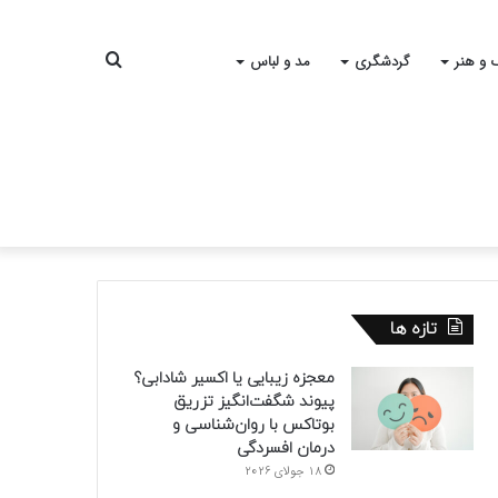
جستجو
 و هنر
گردشگری
مد و لباس
برای
تازه ها
معجزه زیبایی یا اکسیر شادابی؟
پیوند شگفت‌انگیز تزریق
بوتاکس با روان‌شناسی و
درمان افسردگی
18 جولای 2026