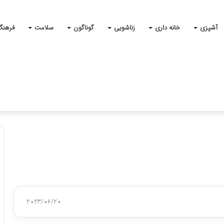
آشپزی
خانه داری
زناشویی
گوناگون
سلامت
فرهنگ
2023/06/20