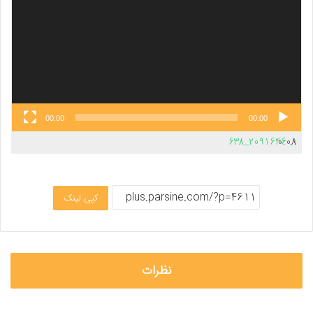
00:00
00:00
2091646_638
0:08
1.
کپی لینک
نظرات