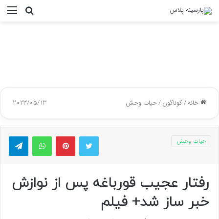
جستجو
منو
برای
خانه
/
گوناگون
/
حیات وحش
2023/05/13
توییتر
پینتریست
واتس آپ
تلگر
حیات وحش
رفتار عجیب قورباغه پس از نوازش
خبر ساز شد+ فیلم