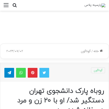
جستجو
منو
برای
خانه
/
گوناگون
2023/07/02
توییتر
پینتریست
واتس آپ
تلگر
گوناگون
روباه پارک دانشجوی تهران
دستگیر شد/ او با 20 زن و مرد