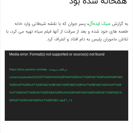
همخانه شده بود
به گزارش
سبک ایده‌آل
،
پسر جوان که با نقشه شیطانی وارد خانه
طعمه های خود شده و بعد از سرقت از آنها فیلم سیاه تهیه می کرد، با
تلاش ماموران پلیس به دام افتاد و اعتراف کرد.
نمایشگر
Media error: Format(s) not supported or source(s) not found
ویدیو
دریافت پرونده: https://plus.parsine.com/wp-
content/uploads/2023/07/%DA%A9%D9%84%D8%A7%D9%87%D8%A8%D8%B1
%D8%AF%D8%A7%D8%B1%DB%8C%D9%BE%D8%A7%DB%8C%DA%AF%D8
%A7%D9%87%D9%87%D8%B4%D8%AA%D9%85%DA%86%D9%87%D8%B1%
D9%87%D8%A8%D8%A7%D8%B2.mp4?_=1