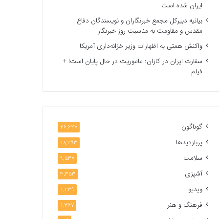
ایران شده است
بیانیه دبیرکل مجمع خبرنگاران و نویسندگان دفاع
مقدس و مقاومت به مناسبت روز خبرنگار
واکنش همتی به اظهارات وزیر خزانه‌داری آمریکا
سفارت ایران در کازان: ماموریت در حال پایان است! +
فیلم
گوناگون
26,627
پربازدیدها
18,393
سلامت
9,537
آشپزی
3,353
ویدیو
1,239
فرهنگ و هنر
1,367