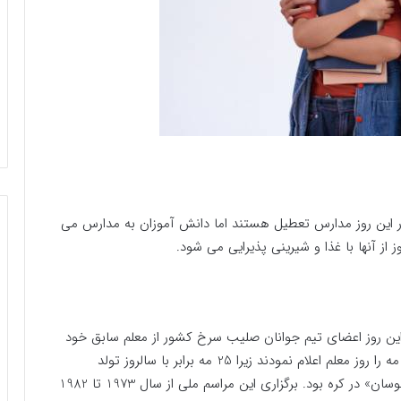
ه می شود که در این روز مدارس تعطیل هستند اما دانش آموزان به مدارس می
 از آنها با غذا و شیرینی پذیرایی می شود.
لام کردند که در این روز اعضای تیم جوانان صلیب سرخ کشور از معلم سابق خود
در بیمارستان بازدید نمودند اما از سال 1965 به بعد 15 مه را روز معلم اعلام نمودند زیرا 25 مه برابر با سالروز تولد
«سوجونگ کبیر»، چهارمین دومین پادشاه خانواده ی «چوسان» در کره بود. برگزاری این مراسم ملی از سال 1973 تا 1982