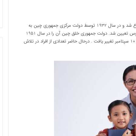
روز معلم در سال 1931 در دانشگاه ملی مرکزی چین ابداع شد و در سال 1932 توسط دولت مرکزی جمهوری چین به
تصویب رسید. در سال 1939، روز 27 اوت، تولد کنفوسیوس تعیین شد. دولت جمهوری خلق چین آن را در سال 1951
حذف کرد اما در سال 1985 مجدداً تأسیس شد و به روز 10 سپتامبر تغییر یافت . درحال حاضر تعدادی از افراد در تلاش