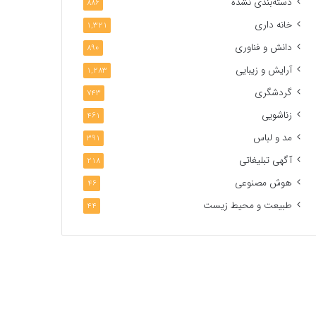
دسته‌بندی نشده
886
خانه داری
1,321
دانش و فناوری
890
آرایش و زیبایی
1,283
گردشگری
743
زناشویی
461
مد و لباس
391
آگهی تبلیغاتی
218
هوش مصنوعی
46
طبیعت و محیط زیست
44