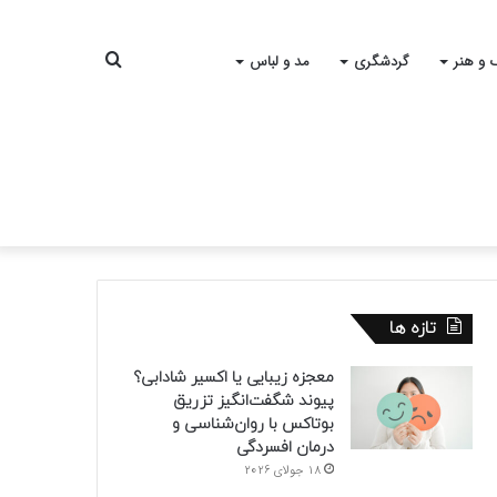
جستجو
 و هنر
گردشگری
مد و لباس
برای
تازه ها
معجزه زیبایی یا اکسیر شادابی؟
پیوند شگفت‌انگیز تزریق
بوتاکس با روان‌شناسی و
درمان افسردگی
18 جولای 2026