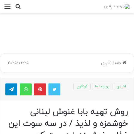
جستجو
منو
برای
خانه
/
آشپزی
2025/04/25
توییتر
پینتریست
واتس آپ
تلگر
آشپزی
پربازدیدها
گوناگون
روش تهیه بابا غنوش لبنانی
خوشمزه و لذیذ / در سه سوت این