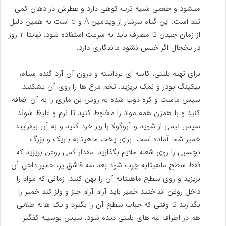
میشود و طعمی شبیه ترب کوهی دارد و عطرش در دهان کمی
تند است. این گیاه سرشار از ویتامین A و c است به همین دلیل
از زمان چیدن تا مصرف باید به سرعت استفاده شود. نهایتا 2 روز
در یخچال اگر خیس نشود ماندگاری دارد.
برای تهیه بلینی، کاسه ای برداشته و درون آن آرد گندم سیاه،
بیکینگ پودر و نمک بریزید. تخم مرغ ها را روی آن بشکنید.
سپس ماست و کره ذوب شده به روش بن ماری را به آن اضافه
کنید و با همزن همه مواد را مخلوط کنید تا نرم و غلیظ شوند.
سپس نیمی از شوید و آروگولا را ریز خرد کنید و به آن بیفزایید.
خمیر شما آماده است. برای پخت ماهیتابه باریک و بزرگ
نچسبی را روی شعله ملایم بگذارید. مقدار کمی روغن بریزید که
فقط سطح ماهیتابه چرب شود بعد سه قاشق پر، خمیر داخل آن
بریزید و روی سطح ماهیتابه آن را پهن کنید. زمانی که مواد را
داخل روغن انداختید خمیر باید آرام آرام جلز و ولز کند خمیر را
بگذارید تا وقتی که حباب سطح آن را بگیرد و یک هاله طلایی
هم در اطراف لبه های بلینی دیده شود. سپس بوسیله کفگیر