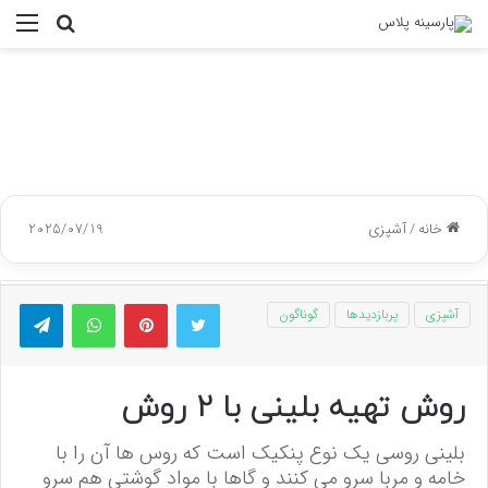
جستجو
منو
برای
خانه
/
آشپزی
2025/07/19
توییتر
پینتریست
واتس آپ
تلگر
آشپزی
پربازدیدها
گوناگون
روش تهیه بلینی با 2 روش
بلینی روسی یک نوع پنکیک است که روس ها آن را با
خامه و مربا سرو می کنند و گاها با مواد گوشتی هم سرو