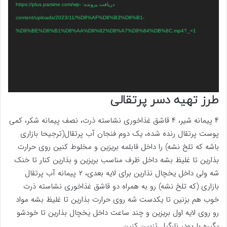
دریافت پرونده: https://plus.parsine.com/wp-
content/uploads/2023/11/%D8%AF%D8%B3%D8%B1-
%D9%BE%D8%B1%D8%AA%D9%82%D8%A7%D9%84%DB%8C.mp4?_=1
طرز تهیه دسر پرتقالی
۴ پیمانه شیر، ۴ قاشق غذاخوری نشاسته ذرت، نصف پیمانه شکر، کمی
پوست پرتقال رنده شده، یک دوم فنجان آب پرتقال(ترجیحا بازاری
باشه که تلخ نشه) را داخل قابلمه بریزین و مخلوط کنین روی حرارت
بذارین تا غلیظ بشه داخل ظرف مناسب بریزین و بذارین کنار تا خنک
شه ولی داخل یخچال نذارین برای لایه بعدی، ۲ پیمانه آب پرتقال
بازاری (که تلخ نشه) رو به همراه دو قاشق غذاخوری نشاسته ذرت
خوب هم بزنین تا یکدست شه روی حرارت بذارین تا غلیظ بشه مواد
رو روی لایه اول بریزین و چند ساعت داخل یخچال بذارین تا خودشو
بگیره با پودر نارگیل تزیین کنین.