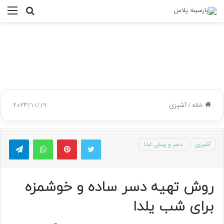
جستجو
منو
برای
خانه
/
آشپزی
2023/11/19
توییتر
پینتریست
واتس آپ
تلگر
آشپزی
دسر و پیش غذا
روش تهیه دسر ساده و خوشمزه
برای شب یلدا