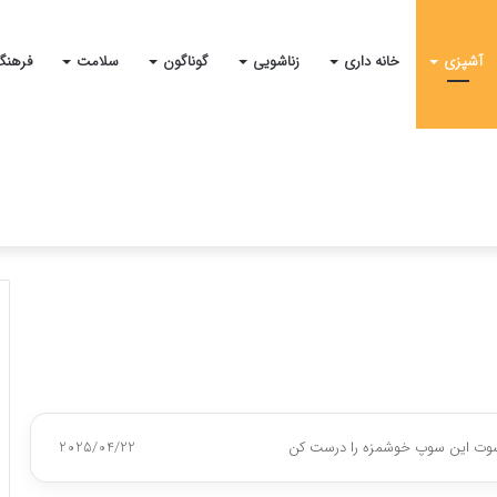
آشپزی
خانه داری
زناشویی
گوناگون
سلامت
فرهنگ
سوت این سوپ خوشمزه را درست کن
2025/04/22