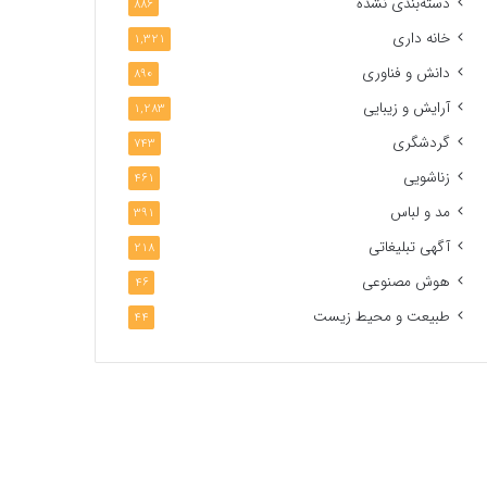
دسته‌بندی نشده
886
خانه داری
1,321
دانش و فناوری
890
آرایش و زیبایی
1,283
گردشگری
743
زناشویی
461
مد و لباس
391
آگهی تبلیغاتی
218
هوش مصنوعی
46
طبیعت و محیط زیست
44