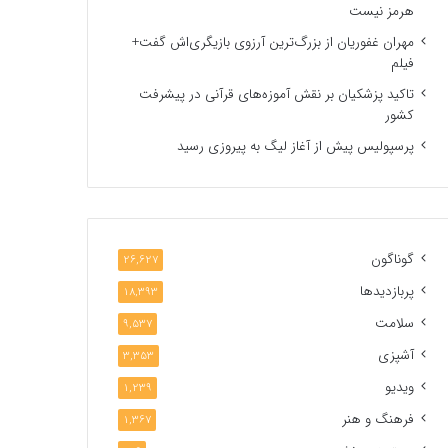
هرمز نیست
مهران غفوریان از بزرگ‌ترین آرزوی بازیگری‌اش گفت+
فیلم
تاکید پزشکیان بر نقش آموزه‌های قرآنی در پیشرفت
کشور
پرسپولیس پیش از آغاز لیگ به پیروزی رسید
گوناگون
26,627
پربازدیدها
18,393
سلامت
9,537
آشپزی
3,353
ویدیو
1,239
فرهنگ و هنر
1,367