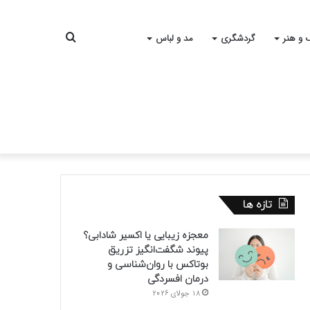
جستجو
 و هنر
گردشگری
مد و لباس
برای
تازه ها
معجزه زیبایی یا اکسیر شادابی؟
پیوند شگفت‌انگیز تزریق
بوتاکس با روان‌شناسی و
درمان افسردگی
18 جولای 2026