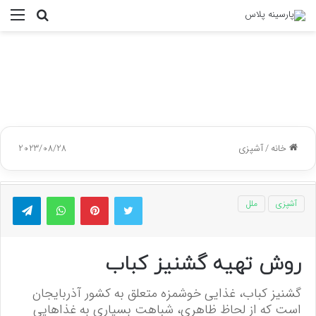
جستجو
منو
برای
خانه
/
آشپزی
2023/08/28
توییتر
پینتریست
واتس آپ
تلگر
آشپزی
ملل
روش تهیه گشنیز کباب
گشنیز کباب، غذایی خوشمزه متعلق به کشور آذربایجان
است که از لحاظ ظاهری، شباهت بسیاری به غذاهایی