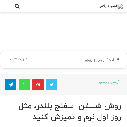
جستجو
منو
برای
خانه
/
آرایش و زیبایی
2023/07/23
توییتر
پینتریست
واتس آپ
تلگر
آرایش و زیبایی
روش شستن اسفنج بلندر، مثل
روز اول نرم و تمیزش کنید