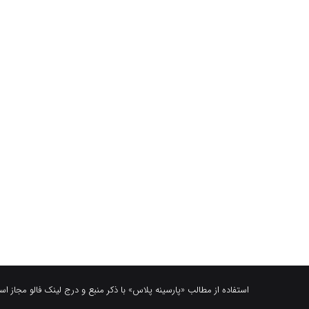
استفاده از مطالب «پارسینه پلاس» با ذکر منبع و درج لینک فالو مجاز ا