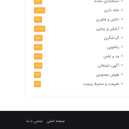
دسته‌بندی نشده
886
خانه داری
1,321
دانش و فناوری
890
آرایش و زیبایی
1,283
گردشگری
743
زناشویی
461
مد و لباس
391
آگهی تبلیغاتی
218
هوش مصنوعی
46
طبیعت و محیط زیست
44
صفحه اصلی
تماس با ما