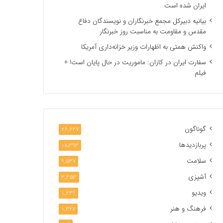
ایران شده است
بیانیه دبیرکل مجمع خبرنگاران و نویسندگان دفاع
مقدس و مقاومت به مناسبت روز خبرنگار
واکنش همتی به اظهارات وزیر خزانه‌داری آمریکا
سفارت ایران در کازان: ماموریت در حال پایان است! +
فیلم
گوناگون
26,627
پربازدیدها
18,393
سلامت
9,537
آشپزی
3,353
ویدیو
1,239
فرهنگ و هنر
1,367