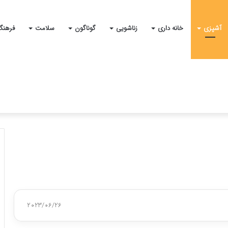
آشپزی
خانه داری
زناشویی
گوناگون
سلامت
فرهنگ
2023/06/26