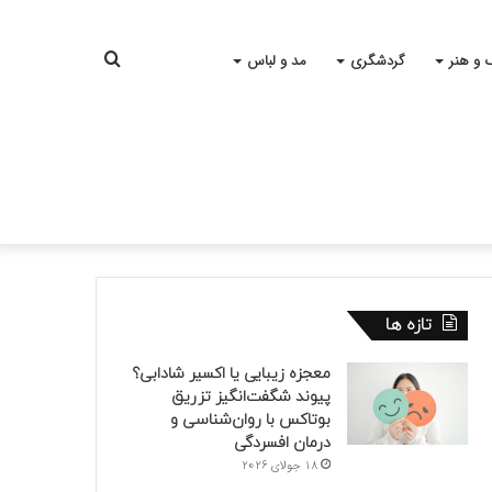
جستجو
 و هنر
گردشگری
مد و لباس
برای
تازه ها
معجزه زیبایی یا اکسیر شادابی؟
پیوند شگفت‌انگیز تزریق
بوتاکس با روان‌شناسی و
درمان افسردگی
18 جولای 2026