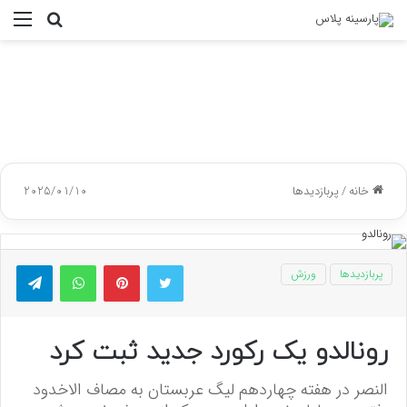
جستجو
منو
برای
خانه
/
پربازدیدها
2025/01/10
توییتر
پینتریست
واتس آپ
تلگر
پربازدیدها
ورزش
رونالدو یک رکورد جدید ثبت کرد
النصر در هفته چهاردهم لیگ عربستان به مصاف الاخدود