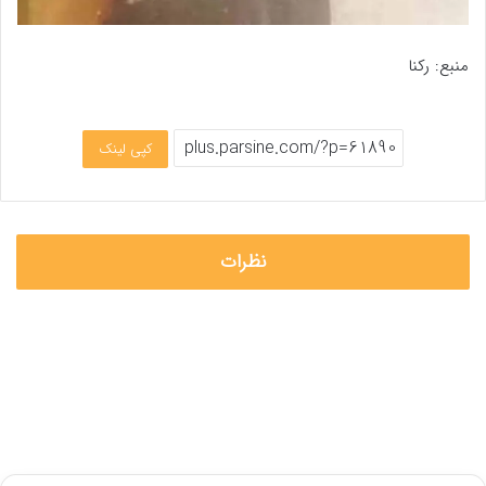
منبع: رکنا
کپی لینک
نظرات