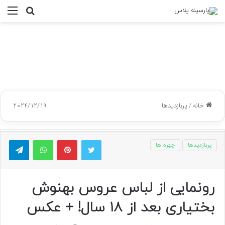
جستجو
منو
برای
خانه
/
پربازدیدها
2024/12/19
توییتر
پینتریست
واتس آپ
تلگر
پربازدیدها
چهره ها
رونمایی از لباس عروس بهنوش
بختیاری بعد از 18 سال! + عکس