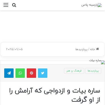
جستجو
منو
برای
خانه
/
پربازدیدها
2025/09/05
توییتر
پینتریست
واتس آپ
تلگر
پربازدیدها
فرهنگ و هنر
ساره بیات و ازدواجی که آرامش را
از او گرفت