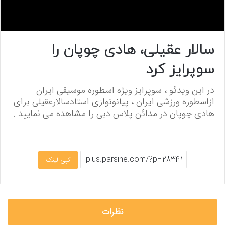
0
s
سالار عقیلی، هادی چوپان را
e
c
سوپرایز کرد
o
n
d
در این ویدئو ، سوپرایز ویژه اسطوره موسیقی ایران
s
o
ازاسطوره ورزشی ایران ، پیانونوازی استادسالارعقیلی برای
f
هادی چوپان در مدائن پلاس دبی را مشاهده می نمایید .
0
s
e
c
o
n
کپی لینک
d
s
نظرات