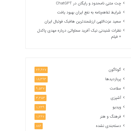
چت متنی نامحدود و رایگان در ChatGPT
شرایط تفاهم‌نامه به نفع ایران بهبود یافت
سعید عزت‌اللهی ارزشمندترین هافبک فوتبال ایران
نظرات شنیدنی نیک آفرید سماواتی درباره مهدی پاکدل
+ فیلم
گوناگون
26,627
پربازدیدها
18,393
سلامت
9,537
آشپزی
3,353
ویدیو
1,239
فرهنگ و هنر
1,367
دسته‌بندی نشده
886