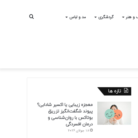
جستجو
 و هنر
گردشگری
مد و لباس
برای
تازه ها
معجزه زیبایی یا اکسیر شادابی؟
پیوند شگفت‌انگیز تزریق
بوتاکس با روان‌شناسی و
درمان افسردگی
18 جولای 2026