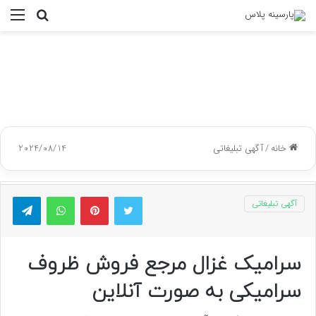
جستجو
منو
برای
خانه
/
آگهی تبلیغاتی
2024/08/14
توییتر
پینتریست
واتس آپ
تلگر
آگهی تبلیغاتی
سرامیک غزال مرجع فروش ظروف
سرامیکی به صورت آنلاین