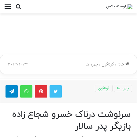
جستجو
منو
برای
خانه
/
گوناگون
/
چهره ها
2023/10/31
توییتر
پینتریست
واتس آپ
تلگر
چهره ها
گوناگون
سرنوشت درناک خسرو شجاع زاده
بازیگر پدر سالار