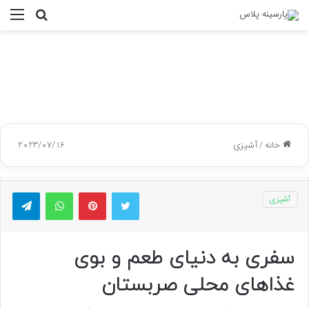
جستجو
منو
برای
خانه
/
آشپزی
2023/07/16
توییتر
پینتریست
واتس آپ
تلگر
آشپزی
سفری به دنیای طعم و بوی
غذاهای محلی صربستان