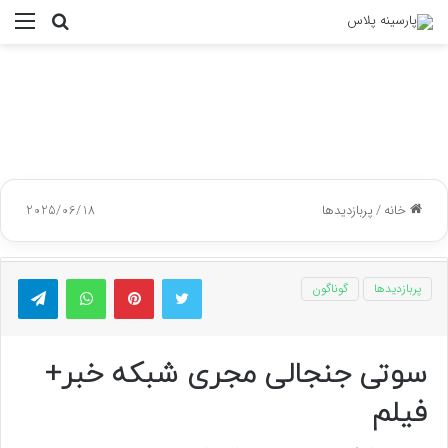
جستجو
منو
برای
خانه
/
پربازدیدها
2025/06/18
توییتر
پینتریست
واتس آپ
تلگر
پربازدیدها
گوناگون
سوتی جنجالی مجری شبکه خبر+
فیلم