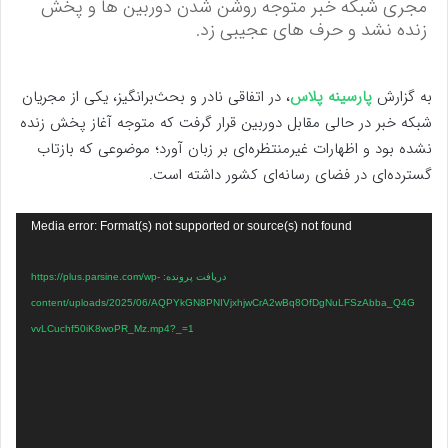
مجری شبکه خبر متوجه روشن شدن دوربین ها و پخش
زنده نشد و حرف های عجیبی زد.
به گزارش
پارسینه پلاس
، در اتفاقی نادر و بحث‌برانگیز، یکی از مجریان
شبکه خبر در حالی مقابل دوربین قرار گرفت که متوجه آغاز پخش زنده
نشده بود و اظهارات غیرمنتظره‌ای بر زبان آورد؛ موضوعی که بازتاب
گسترده‌ای در فضای رسانه‌ای کشور داشته است.
نمایشگر
Media error: Format(s) not supported or source(s) not found
ویدیو
دریافت پرونده: https://plus.parsine.com/wp-
content/uploads/2025/06/AQPYkGN8PNIVjxhjwCrA2wBq8OfDgNuLFSzAbba_Q4G
vvLCuchf50iK8woPR_Mz.mp4?_=1