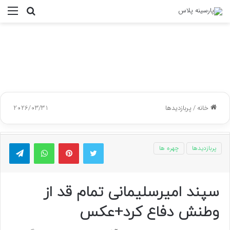
جستجو
منو
برای
خانه
/
پربازدیدها
2026/03/31
توییتر
پینتریست
واتس آپ
تلگر
پربازدیدها
چهره ها
سپند امیرسلیمانی تمام قد از
وطنش دفاع کرد+عکس