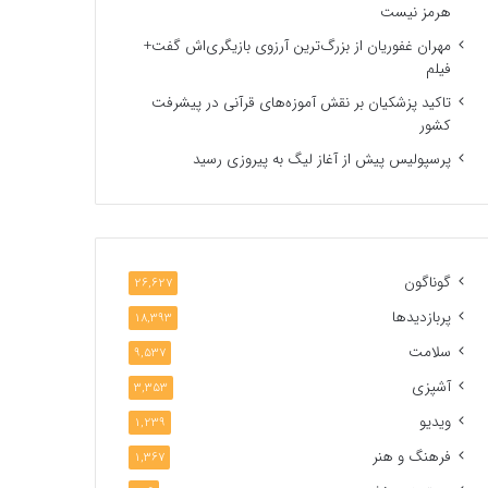
هرمز نیست
مهران غفوریان از بزرگ‌ترین آرزوی بازیگری‌اش گفت+
فیلم
تاکید پزشکیان بر نقش آموزه‌های قرآنی در پیشرفت
کشور
پرسپولیس پیش از آغاز لیگ به پیروزی رسید
گوناگون
26,627
پربازدیدها
18,393
سلامت
9,537
آشپزی
3,353
ویدیو
1,239
فرهنگ و هنر
1,367