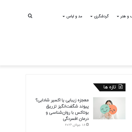
جستجو
 و هنر
گردشگری
مد و لباس
برای
تازه ها
معجزه زیبایی یا اکسیر شادابی؟
پیوند شگفت‌انگیز تزریق
بوتاکس با روان‌شناسی و
درمان افسردگی
18 جولای 2026