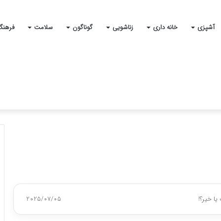
آشپزی
خانه داری
زناشویی
گوناگون
سلامت
فرهنگ
یا خیر؟!
2025/07/05