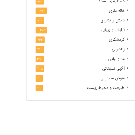
دسته‌بندی نشده
886
خانه داری
1,321
دانش و فناوری
890
آرایش و زیبایی
1,283
گردشگری
743
زناشویی
461
مد و لباس
391
آگهی تبلیغاتی
218
هوش مصنوعی
46
طبیعت و محیط زیست
44