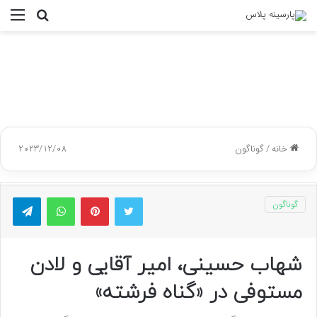
جستجو
منو
برای
خانه
/
گوناگون
2023/12/08
توییتر
پینتریست
واتس آپ
تلگر
گوناگون
شهاب حسینی، امیر آقایی و لادن
مستوفی در «گناه فرشته»