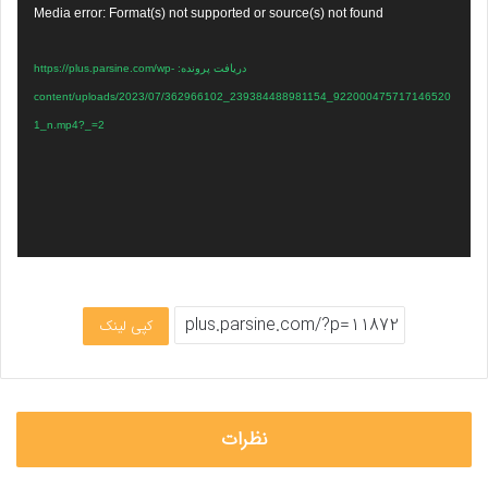
نمایشگر
Media error: Format(s) not supported or source(s) not found
ویدیو
دریافت پرونده: https://plus.parsine.com/wp-
content/uploads/2023/07/362966102_239384488981154_922000475717146520
1_n.mp4?_=2
کپی لینک
نظرات